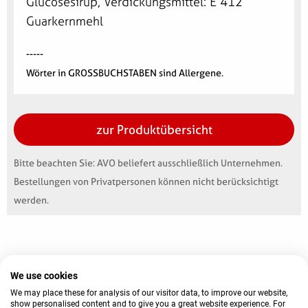
Glucosesirup, Verdickungsmittel: E 412
Guarkernmehl
-----
Wörter in GROSSBUCHSTABEN sind Allergene.
zur Produktübersicht
Bitte beachten Sie: AVO beliefert ausschließlich Unternehmen.
Bestellungen von Privatpersonen können nicht berücksichtigt
werden.
We use cookies
© 2026 AVO-Werke August Beisse GmbH
AGB
Kontakt
Impressum
Datenschutz
We may place these for analysis of our visitor data, to improve our website,
show personalised content and to give you a great website experience. For