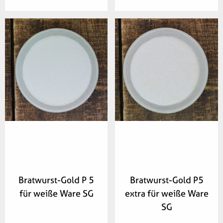
Artikelnummer:
Artikelnummer:
066500
675400
Bratwurst-Gold P 5
Bratwurst-Gold P5
für weiße Ware SG
extra für weiße Ware
Zur Merkliste 
Zur Merkliste 
hinzufügen
hinzufügen
SG