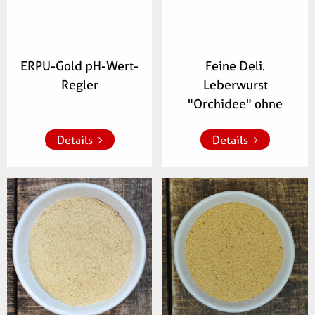
ERPU-Gold pH-Wert-
Feine Deli.
Regler
Leberwurst
Zur Merkliste 
Zur Merkliste 
hinzufügen
hinzufügen
"Orchidee" ohne
Glutamat
Details
Details
Artikelnummer:
Artikelnummer:
413500
346300