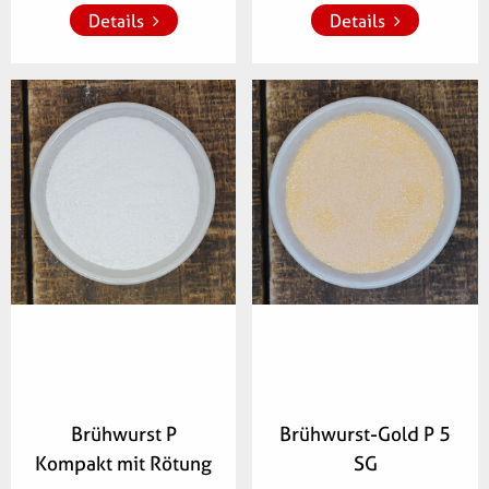
Details
Details
Artikelnummer:
Artikelnummer:
654000
064400
Brühwurst P
Brühwurst-Gold P 5
Kompakt mit Rötung
SG
Zur Merkliste 
Zur Merkliste 
hinzufügen
hinzufügen