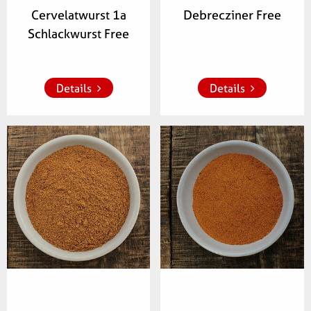
Cervelatwurst 1a
Debrecziner Free
Schlackwurst Free
Zur Merkliste 
Zur Merkliste 
hinzufügen
hinzufügen
Details
Details
Artikelnummer:
Artikelnummer:
039000
345700