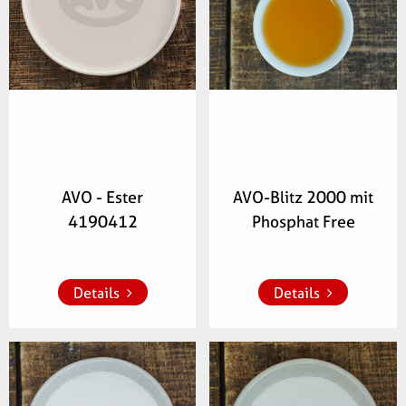
AVO - Ester
AVO-Blitz 2000 mit
4190412
Phosphat Free
Zur Merkliste 
Zur Merkliste 
hinzufügen
hinzufügen
Details
Details
Artikelnummer:
Artikelnummer: