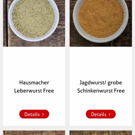
Artikelnummer:
Artikelnummer:
413400
346500
Hausmacher
Jagdwurst/ grobe
Leberwurst Free
Schinkenwurst Free
Zur Merkliste 
Zur Merkliste 
hinzufügen
hinzufügen
Details
Details