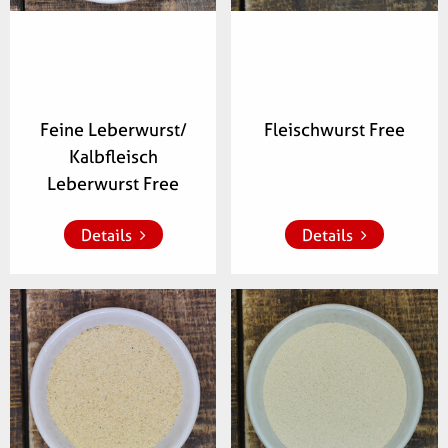
Feine Leberwurst/
Fleischwurst Free
Kalbfleisch
Zur Merkliste 
Zur Merkliste 
hinzufügen
hinzufügen
Leberwurst Free
Details
Details
Artikelnummer:
Artikelnummer:
208400
118900