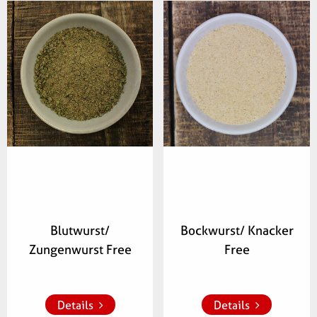
Artikelnummer:
Artikelnummer:
413600
345900
Blutwurst/
Bockwurst/ Knacker
Zungenwurst Free
Free
Zur Merkliste 
Zur Merkliste 
hinzufügen
hinzufügen
Details
Details