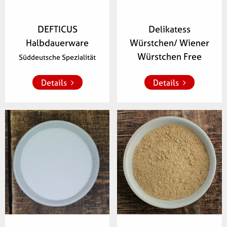
DEFTICUS
Delikatess
Halbdauerware
Würstchen/ Wiener
Zur Merkliste 
Zur Merkliste 
hinzufügen
hinzufügen
Würstchen Free
Süddeutsche Spezialität
Details
Details
Artikelnummer:
Artikelnummer:
601200,
601201,
044601
601202