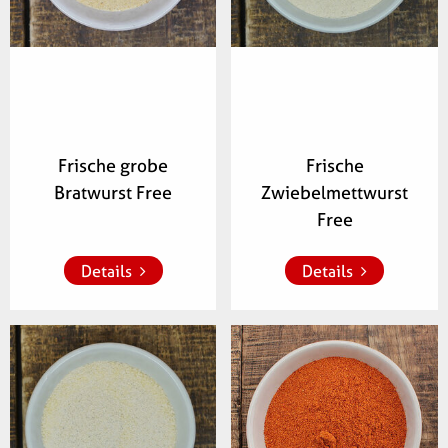
Frische grobe
Frische
Bratwurst Free
Zwiebelmettwurst
Zur Merkliste 
Zur Merkliste 
hinzufügen
hinzufügen
Free
Details
Details
Artikelnummer:
Artikelnummer:
427500
118200