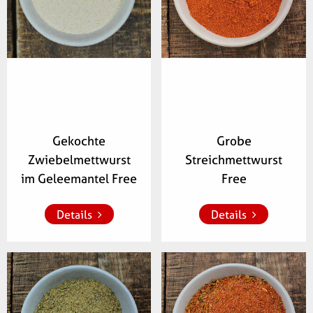
Gekochte
Grobe
Zwiebelmettwurst
Streichmettwurst
Zur Merkliste 
Zur Merkliste 
hinzufügen
hinzufügen
im Geleemantel Free
Free
Details
Details
Artikelnummer:
Artikelnummer:
043200
584300