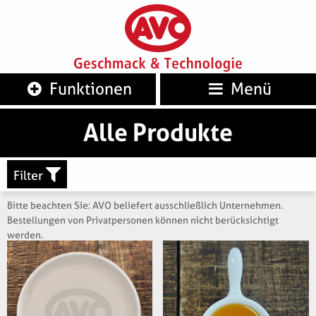
AVO
Geschm
Funktionen
Menü
Alle Produkte
Filter
Bitte beachten Sie: AVO beliefert ausschließlich Unternehmen.
Bestellungen von Privatpersonen können nicht berücksichtigt
werden.
Artikelnummer:
Artikelnummer:
622901
616801