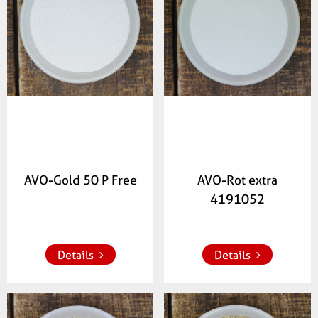
628600
062700
AVO-Gold 50 P Free
AVO-Rot extra
4191052
Zur Merkliste 
Zur Merkliste 
hinzufügen
hinzufügen
Details
Details