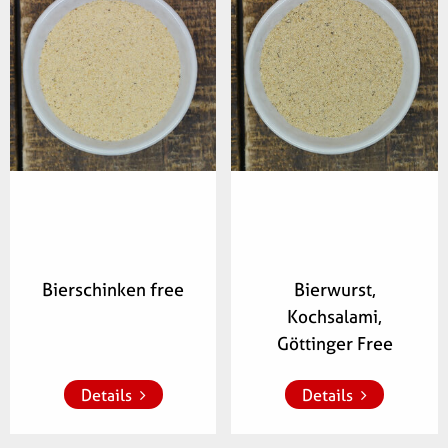
Artikelnummer:
Artikelnummer:
346600
347200
Bierschinken free
Bierwurst,
Kochsalami,
Zur Merkliste 
Zur Merkliste 
hinzufügen
hinzufügen
Göttinger Free
Details
Details