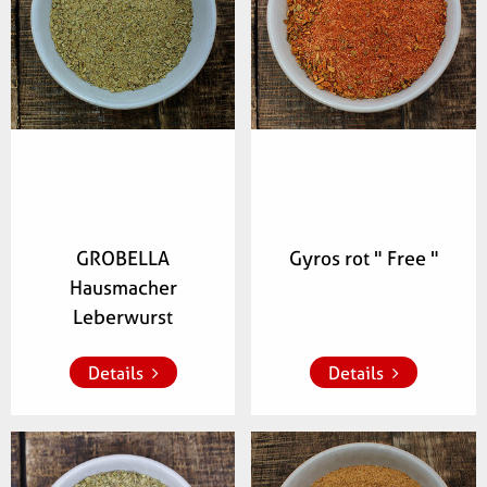
GROBELLA
Gyros rot " Free "
Hausmacher
Zur Merkliste 
Zur Merkliste 
hinzufügen
hinzufügen
Leberwurst
Details
Details