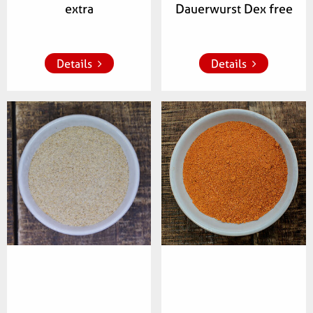
extra
Dauerwurst Dex free
Zur Merkliste 
Zur Merkliste 
hinzufügen
hinzufügen
Details
Details
Artikelnummer:
Artikelnummer:
117200
346200