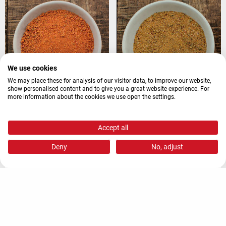
Artikelnummer:
Artikelnummer:
115500
032300
We use cookies
We may place these for analysis of our visitor data, to improve our website,
show personalised content and to give you a great website experience. For
more information about the cookies we use open the settings.
Accept all
Deny
No, adjust
KEIMEX Teewurst /
Krakauer Original
Zur Merkliste 
Zur Merkliste 
Braunschweiger Cream
hinzufügen
hinzufügen
Details
Details