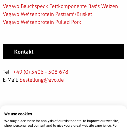
Vegavo Bauchspeck Fettkomponente Basis Weizen
Vegavo Weizenprotein Pastrami/Brisket
Vegavo Weizenprotein Pulled Pork
Kontakt
Tel.:
+49 (0) 5406 - 508 678
E-Mail:
bestellung
@avo.de
We use cookies
© 2026 AVO-Werke August Beisse GmbH
AGB
Kontakt
Impressum
Datenschutz
We may place these for analysis of our visitor data, to improve our website,
show personalised content and to give you a great website experience. For